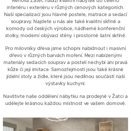
Renova Žatec nabízí kvalitní nábytek do celého
interiéru i exteriéru v různých cenových kategoriích.
Naší specializací jsou hlavně postele, matrace a sedací
soupravy. Najdete u nás ale také kvalitní skříně a
komody od českých výrobce, nádherné konferenční
stolky, moderní obývací stěny i prostorné šatní skříně.
Pro milovníky dřeva jsme schopni nabídnout i masivní
dřevo v různých barvách moření. Mezi nabízenými
materiály sedacích souprav a postelí nechybí ani pravá
kůže či její imitace. Samozřejmostí jsou také krásné
jídelní stoly a židle, které jsou nedílnou součástí naší
výstavky kuchyní.
Navštivte naše oddělení nábytku na prodejně v Žatci a
udělejte krásnou každou místnost ve vašem domově.