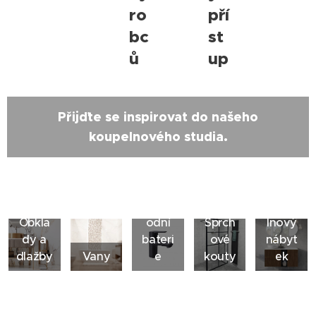
ro
pří
bc
st
ů
up
Přijďte se inspirovat do našeho
koupelnového studia.
Vodov
Koupe
Obkla
odní
Sprch
lnový
dy a
bateri
ové
nábyt
dlažby
Vany
e
kouty
ek