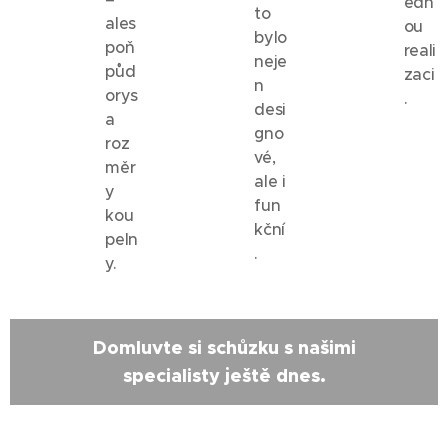
edn
to
ales
ou
bylo
poň
reali
neje
půd
zaci
n
orys
.
desi
a
gno
roz
vé,
měr
ale i
y
fun
kou
kční
peln
.
y.
Domluvte si schůzku s našimi
specialisty ještě dnes.