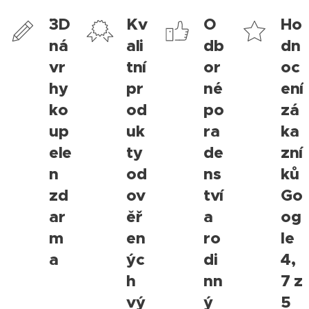
¨3D
Kv
O
Ho
ná
ali
db
dn
vr
tní
or
oc
hy
pr
né
ení
ko
od
po
zá
up
uk
ra
ka
ele
ty
de
zní
n
od
ns
ků
zd
ov
tví
Go
ar
ěř
a
og
m
en
ro
le
a
ýc
di
4,
h
nn
7 z
vý
ý
5