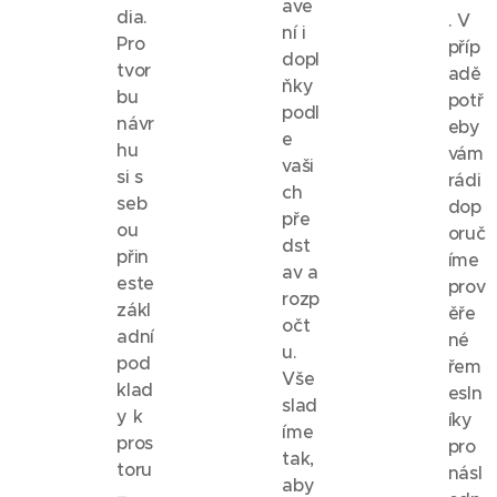
ave
dia.
. V
ní i
Pro
příp
dopl
tvor
adě
ňky
bu
potř
podl
návr
eby
e
hu
vám
vaši
si s
rádi
ch
seb
dop
pře
ou
oruč
dst
přin
íme
av a
este
prov
rozp
zákl
ěře
očt
adní
né
u.
pod
řem
Vše
klad
esln
slad
y k
íky
íme
pros
pro
tak,
toru
násl
aby
–