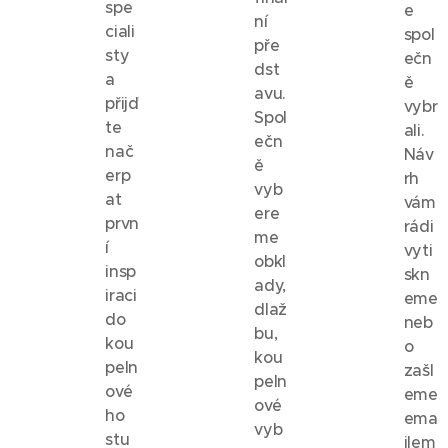
spe
e
ní
ciali
spol
pře
sty
ečn
dst
a
ě
avu.
přijď
vybr
Spol
te
ali.
ečn
nač
Náv
ě
erp
rh
vyb
at
vám
ere
prvn
rádi
me
í
vyti
obkl
insp
skn
ady,
iraci
eme
dlaž
do
neb
bu,
kou
o
kou
peln
zašl
peln
ové
eme
ové
ho
ema
vyb
stu
ilem