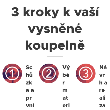
3 kroky k vaší
vysněné
koupelně
Sc
Vý
Ná
hů
bě
vr
zk
r
h a
a a
m
re
pr
at
ali
vní
eri
za